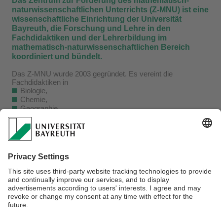
Das Zentrum zur Förderung des mathematisch-
naturwissenschaftlichen Unterrichts (Z-MNU) ist eine
wissenschaftliche Einrichtung der Universität
Bayreuth, die Forschung und Lehre in den
Fachdidaktiken und der Lehrerbildung im
mathematisch-naturwissenschaftlichen Bereich
koordiniert und bündelt.
Das Z-MNU wurde 2003 gegründet. Es vereint die
Fachdidaktiken in
Biologie,
Chemie,
Geographie,
Informatik,
Mathematik,
Physik.
Das Z-MNU kooperiert dabei mit den zugehörigen
Fachwissenschaften, mit der Fakultät für
Ingenieurwissenschaften sowie mit dem Fachbereich
Erziehungswissenschaften.
Verantwortlich für die Redaktion:
Prof. Dr. Volker Ulm