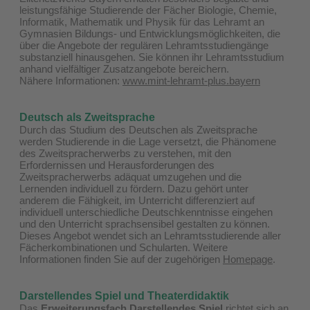
leistungsfähige Studierende der Fächer Biologie, Chemie,
Informatik, Mathematik und Physik für das Lehramt an
Gymnasien Bildungs- und Entwicklungsmöglichkeiten, die
über die Angebote der regulären Lehramtsstudiengänge
substanziell hinausgehen. Sie können ihr Lehramtsstudium
anhand vielfältiger Zusatzangebote bereichern.
Nähere Informationen:
www.mint-lehramt-plus.bayern
Deutsch als Zweitsprache
Durch das Studium des Deutschen als Zweitsprache
werden Studierende in die Lage versetzt, die Phänomene
des Zweitspracherwerbs zu verstehen, mit den
Erfordernissen und Herausforderungen des
Zweitspracherwerbs adäquat umzugehen und die
Lernenden individuell zu fördern. Dazu gehört unter
anderem die Fähigkeit, im Unterricht differenziert auf
individuell unterschiedliche Deutschkenntnisse eingehen
und den Unterricht sprachsensibel gestalten zu können.
Dieses Angebot wendet sich an Lehramtsstudierende aller
Fächerkombinationen und Schularten. Weitere
Informationen finden Sie auf der zugehörigen
Homepage
.
Darstellendes Spiel und Theaterdidaktik
Das
Erweiterungsfach Darstellendes Spiel
richtet sich an