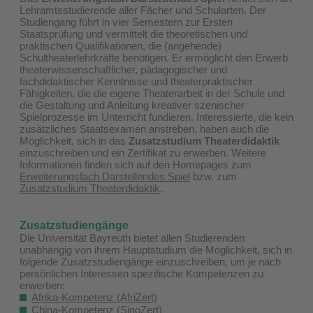
Lehramtsstudierende aller Fächer und Schularten. Der
Studiengang führt in vier Semestern zur Ersten
Staatsprüfung und vermittelt die theoretischen und
praktischen Qualifikationen, die (angehende)
Schultheaterlehrkräfte benötigen. Er ermöglicht den Erwerb
theaterwissenschaftlicher, pädagogischer und
fachdidaktischer Kenntnisse und theaterpraktischer
Fähigkeiten, die die eigene Theaterarbeit in der Schule und
die Gestaltung und Anleitung kreativer szenischer
Spielprozesse im Unterricht fundieren. Interessierte, die kein
zusätzliches Staatsexamen anstreben, haben auch die
Möglichkeit, sich in das
Zusatzstudium Theaterdidaktik
einzuschreiben und ein Zertifikat zu erwerben. Weitere
Informationen finden sich auf den Homepages zum
Erweiterungsfach Darstellendes Spiel
bzw. zum
Zusatzstudium Theaterdidaktik
.
Zusatzstudiengänge
Die Universität Bayreuth bietet allen Studierenden
unabhängig von ihrem Hauptstudium die Möglichkeit, sich in
folgende Zusatzstudiengänge einzuschreiben, um je nach
persönlichen Interessen spezifische Kompetenzen zu
erwerben:
Afrika-Kompetenz (AfriZert)
China-Kompetenz (SinoZert)