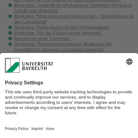
Workshop "Jugendliche mit Autismus-Spektrum-Störung in
Schule und Unterricht"
Workshop "Mein Instrument beherrschen - Stimmbildung für
den Lehrerberuf"
Workshop "Keine Angst vor dem Referendariat!"
Workshop "Vor der Klasse sicher sprechen"
Bericht von einer "Lernreise"
Workshop "Rechtsextremistische Tendenzen bei
Jugendlichen erkennen und darauf reagieren"
Workshop "Und nun: Sex - Sexualerziehung als
fächerübergreifendes Thema"
Workshop "Psychologie im Schulalltag: Kommunikation und
Interaktion mit Schüler*innen und Eltern"
Workshop "Lernen mit digitalen Medien- Virtuelle
Klassenzimmer mit Moodle gestalten"
Workshop "Klassenführung und Umgang mit Störungen"
Verantwortlich für die Redaktion:
Prof. Dr. Gabriele Schrüfer